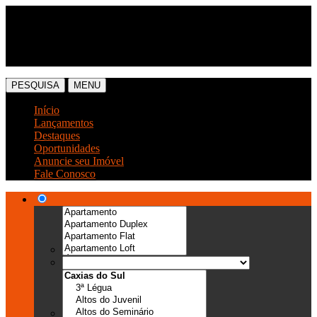
(54) 3041-6666
(54) 99989-0300
PESQUISA
MENU
Início
Lançamentos
Destaques
Oportunidades
Anuncie seu Imóvel
Fale Conosco