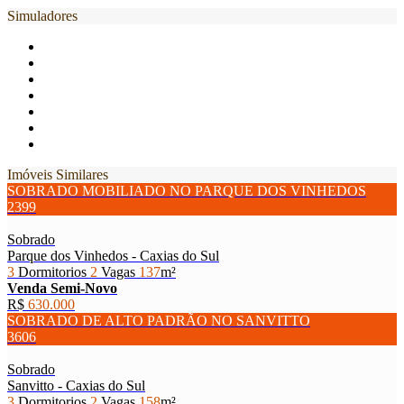
Simuladores
Imóveis Similares
SOBRADO MOBILIADO NO PARQUE DOS VINHEDOS
2399
Sobrado
Parque dos Vinhedos - Caxias do Sul
3
Dormitorios
2
Vagas
137
m²
Venda
Semi-Novo
R$
630.000
SOBRADO DE ALTO PADRÃO NO SANVITTO
3606
Sobrado
Sanvitto - Caxias do Sul
3
Dormitorios
2
Vagas
158
m²