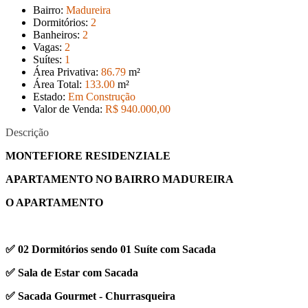
Bairro:
Madureira
Dormitórios:
2
Banheiros:
2
Vagas:
2
Suítes:
1
Área Privativa:
86
.79
m²
Área Total:
133
.00
m²
Estado:
Em Construção
Valor de Venda:
R$ 940.000
,00
Descrição
MONTEFIORE RESIDENZIALE
APARTAMENTO NO BAIRRO MADUREIRA
O APARTAMENTO
✅ 02 Dormitórios sendo 01 Suíte com Sacada
✅ Sala de Estar com Sacada
✅ Sacada Gourmet - Churrasqueira