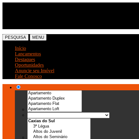
(54) 3041-6666
(54) 99989-0300
PESQUISA
MENU
Início
Lançamentos
Destaques
Oportunidades
Anuncie seu Imóvel
Fale Conosco