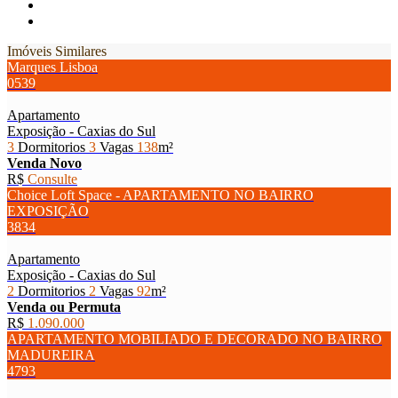
Imóveis Similares
Marques Lisboa
0539
Apartamento
Exposição - Caxias do Sul
3
Dormitorios
3
Vagas
138
m²
Venda
Novo
R$
Consulte
Choice Loft Space - APARTAMENTO NO BAIRRO
EXPOSIÇÃO
3834
Apartamento
Exposição - Caxias do Sul
2
Dormitorios
2
Vagas
92
m²
Venda ou Permuta
R$
1.090.000
APARTAMENTO MOBILIADO E DECORADO NO BAIRRO
MADUREIRA
4793