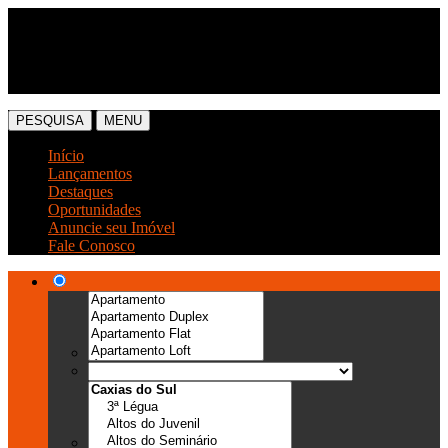
(54) 3041-6666
(54) 99989-0300
PESQUISA
MENU
Início
Lançamentos
Destaques
Oportunidades
Anuncie seu Imóvel
Fale Conosco