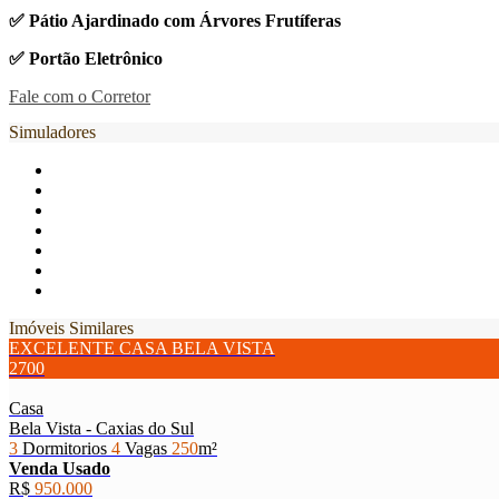
✅ Pátio Ajardinado com Árvores Frutíferas
✅ Portão Eletrônico
Fale com o Corretor
Simuladores
Imóveis Similares
EXCELENTE CASA BELA VISTA
2700
Casa
Bela Vista - Caxias do Sul
3
Dormitorios
4
Vagas
250
m²
Venda
Usado
R$
950.000