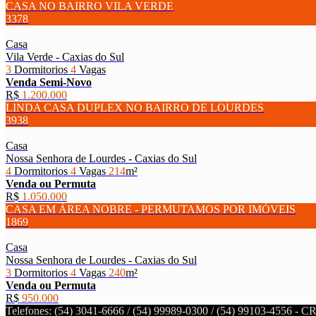
CASA NO BAIRRO VILA VERDE
3378
Casa
Vila Verde - Caxias do Sul
3
Dormitorios
4
Vagas
Venda
Semi-Novo
R$
1.200.000
LINDA CASA DUPLEX NO BAIRRO DE LOURDES
3938
Casa
Nossa Senhora de Lourdes - Caxias do Sul
4
Dormitorios
4
Vagas
214
m²
Venda ou Permuta
R$
1.050.000
CASA EM ÁREA NOBRE - PERMUTAMOS POR IMÓVEIS
1869
Casa
Nossa Senhora de Lourdes - Caxias do Sul
3
Dormitorios
4
Vagas
240
m²
Venda ou Permuta
R$
950.000
Telefones: (54) 3041-6666 / (54) 99989-0300 / (54) 99103-4556 - 