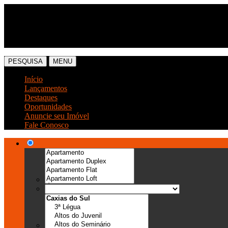
(54) 3041-6666
(54) 99989-0300
PESQUISA
MENU
Início
Lançamentos
Destaques
Oportunidades
Anuncie seu Imóvel
Fale Conosco