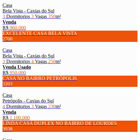
Casa
Bela Vista - Caxias do Sul
3
Dormitorios
3
Vagas
350
m²
Venda
R$
960.000
EXCELENTE CASA BELA VISTA
2700
Casa
Bela Vista - Caxias do Sul
3
Dormitorios
4
Vagas
250
m²
Venda
Usado
R$
950.000
CASA NO BAIRRO PETRÓPOLIS
3203
Casa
Petrópolis - Caxias do Sul
4
Dormitorios
3
Vagas
230
m²
Venda
R$
1.100.000
LINDA CASA DUPLEX NO BAIRRO DE LOURDES
3938