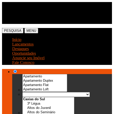
(54) 3041-6666
(54) 99989-0300
PESQUISA
MENU
Início
Lançamentos
Destaques
Oportunidades
Anuncie seu Imóvel
Fale Conosco