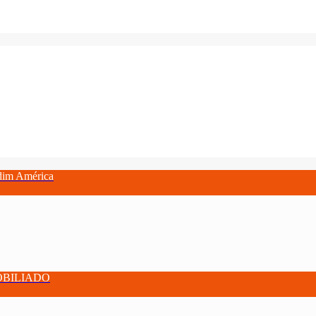
im América
OBILIADO