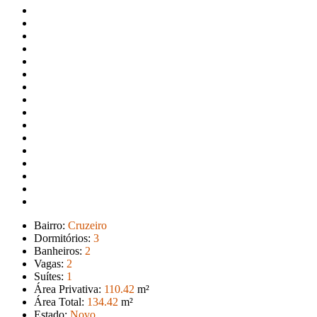
Bairro:
Cruzeiro
Dormitórios:
3
Banheiros:
2
Vagas:
2
Suítes:
1
Área Privativa:
110
.42
m²
Área Total:
134
.42
m²
Estado:
Novo