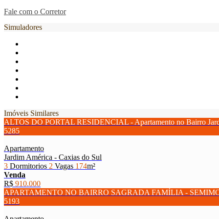
Fale com o Corretor
Simuladores
Imóveis Similares
ALTOS DO PORTAL RESIDENCIAL - Apartamento no Bairro Jard
5285
Apartamento
Jardim América - Caxias do Sul
3
Dormitorios
2
Vagas
174
m²
Venda
R$
910.000
APARTAMENTO NO BAIRRO SAGRADA FAMÍLIA - SEMIM
5193
Apartamento