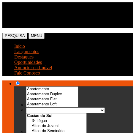
(54) 3041-6666
(54) 99989-0300
PESQUISA
MENU
Início
Lançamentos
Destaques
Oportunidades
Anuncie seu Imóvel
Fale Conosco