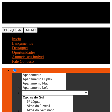
(54) 3041-6666
(54) 99989-0300
PESQUISA
MENU
Início
Lançamentos
Destaques
Oportunidades
Anuncie seu Imóvel
Fale Conosco