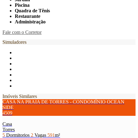
Piscina
Quadra de Tênis
Restaurante
Administração
Fale com o Corretor
Simuladores
Imóveis Similares
CASA NA PRAIA DE TORRES - CONDOMÍNIO OCEAN
SIDE
4509
Casa
Torres
5
Dormitorios
2
Vagas
591
m²