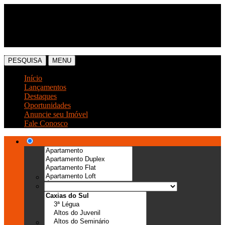
(54) 3041-6666
(54) 99989-0300
PESQUISA
MENU
Início
Lançamentos
Destaques
Oportunidades
Anuncie seu Imóvel
Fale Conosco