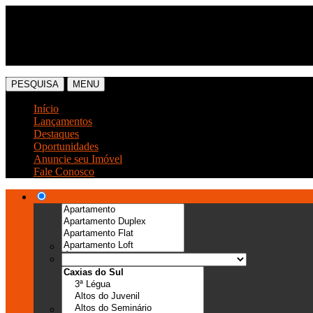
(54) 3041-6666
(54) 99989-0300
PESQUISA
MENU
Início
Lançamentos
Destaques
Oportunidades
Anuncie seu Imóvel
Fale Conosco