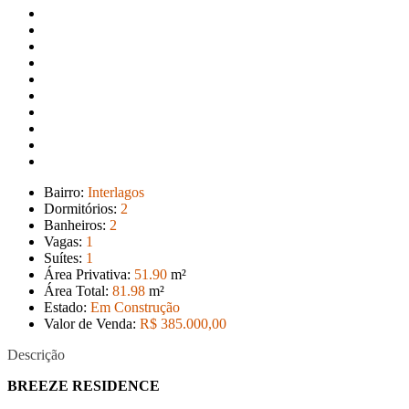
Bairro:
Interlagos
Dormitórios:
2
Banheiros:
2
Vagas:
1
Suítes:
1
Área Privativa:
51
.90
m²
Área Total:
81
.98
m²
Estado:
Em Construção
Valor de Venda:
R$ 385.000
,00
Descrição
BREEZE RESIDENCE