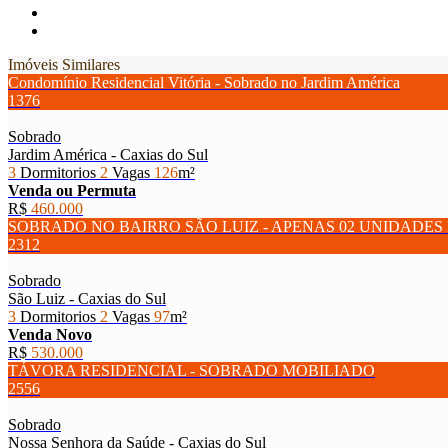
Imóveis Similares
Condomínio Residencial Vitória - Sobrado no Jardim América
1376
Sobrado
Jardim América - Caxias do Sul
3
Dormitorios
2
Vagas
126
m²
Venda ou Permuta
R$
460.000
SOBRADO NO BAIRRO SÃO LUIZ - APENAS 02 UNIDADE
2312
Sobrado
São Luiz - Caxias do Sul
3
Dormitorios
2
Vagas
97
m²
Venda
Novo
R$
530.000
TÁVORA RESIDENCIAL - SOBRADO MOBILIADO
2556
Sobrado
Nossa Senhora da Saúde - Caxias do Sul