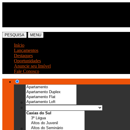
(54) 3041-6666
(54) 99989-0300
PESQUISA
MENU
Início
Lançamentos
Destaques
Oportunidades
Anuncie seu Imóvel
Fale Conosco