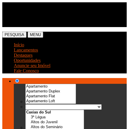
(54) 3041-6666
(54) 99989-0300
PESQUISA
MENU
Início
Lançamentos
Destaques
Oportunidades
Anuncie seu Imóvel
Fale Conosco