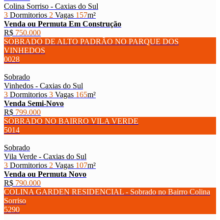
Colina Sorriso - Caxias do Sul
3
Dormitorios
2
Vagas
157
m²
Venda ou Permuta
Em Construção
R$
750.000
SOBRADO DE ALTO PADRÃO NO PARQUE DOS
VINHEDOS
0028
Sobrado
Vinhedos - Caxias do Sul
3
Dormitorios
3
Vagas
165
m²
Venda
Semi-Novo
R$
799.000
SOBRADO NO BAIRRO VILA VERDE
5014
Sobrado
Vila Verde - Caxias do Sul
3
Dormitorios
2
Vagas
107
m²
Venda ou Permuta
Novo
R$
790.000
COLINA GARDEN RESIDENCIAL - Sobrado no Bairro Colina
Sorriso
5290