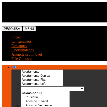
(54) 3041-6666
(54) 99989-0300
PESQUISA
MENU
Início
Lançamentos
Destaques
Oportunidades
Anuncie seu Imóvel
Fale Conosco