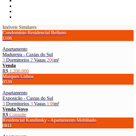
Imóveis Similares
Condomínio Residencial Belluno
1106
Apartamento
Madureira - Caxias do Sul
3
Dormitorios
2
Vagas
206
m²
Venda
R$
1.200.000
Marques Lisboa
0539
Apartamento
Exposição - Caxias do Sul
3
Dormitorios
3
Vagas
138
m²
Venda
Novo
R$
Consulte
Residencial Kandinsky - Apartamento Mobiliado
0811