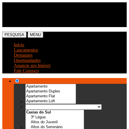
(54) 3041-6666
(54) 99989-0300
PESQUISA
MENU
Início
Lançamentos
Destaques
Oportunidades
Anuncie seu Imóvel
Fale Conosco