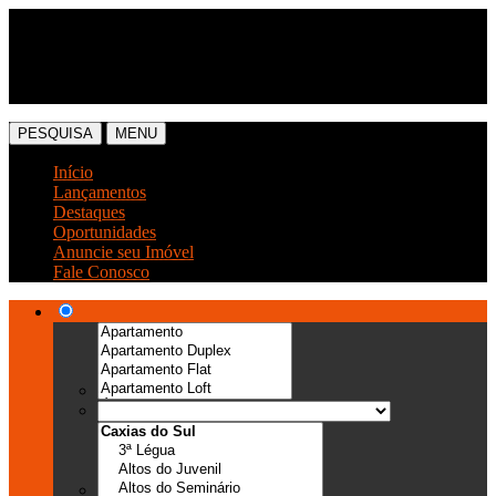
(54) 3041-6666
(54) 99989-0300
PESQUISA
MENU
Início
Lançamentos
Destaques
Oportunidades
Anuncie seu Imóvel
Fale Conosco