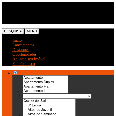
(54) 3041-6666
(54) 99989-0300
PESQUISA
MENU
Início
Lançamentos
Destaques
Oportunidades
Anuncie seu Imóvel
Fale Conosco