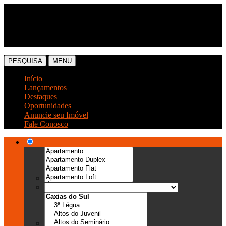
(54) 3041-6666
(54) 99989-0300
PESQUISA
MENU
Início
Lançamentos
Destaques
Oportunidades
Anuncie seu Imóvel
Fale Conosco