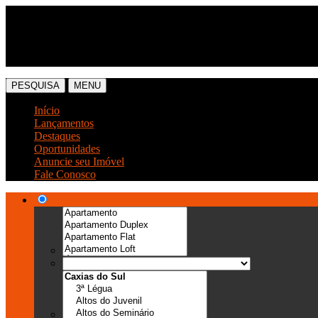
(54) 3041-6666
(54) 99989-0300
PESQUISA
MENU
Início
Lançamentos
Destaques
Oportunidades
Anuncie seu Imóvel
Fale Conosco