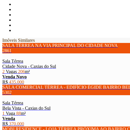
Imóveis Similares
SALA TÉRREA NA VIA PRINCIPAL DO CIDADE NOVA
2861
Sala Térrea
Cidade Nova - Caxias do Sul
2
Vagas
206
m²
Venda
Novo
R$
435.000
SALA COMERCIAL TÉRREA - EDIFÍCIO ÉGIDE BAIRRO BE
5302
Sala Térrea
Bela Vista - Caxias do Sul
1
Vaga
88
m²
Venda
R$
370.000
MOBI RESIDENCE - LOJA TÉRREA PRÓXIMA AO BAIRRO