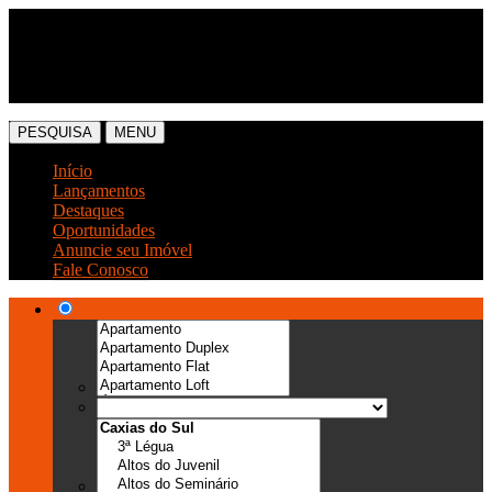
(54) 3041-6666
(54) 99989-0300
PESQUISA
MENU
Início
Lançamentos
Destaques
Oportunidades
Anuncie seu Imóvel
Fale Conosco