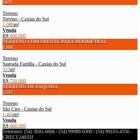
1075
Terreno
Treviso - Caxias do Sul
1.080
m²
Venda
R$
600.000
TERRENO COM FRENTE PARA PERIMETRAL
1268
Terreno
Sagrada Família - Caxias do Sul
322
m²
Venda
R$
750.000
TERRENO DE ESQUINA
1337
Terreno
São Ciro - Caxias do Sul
1.404
m²
Venda
R$
660.000
Telefones: (54) 3041-6666 / (54) 99989-0300 / (54) 99103-4556 -
CRECI 24033J