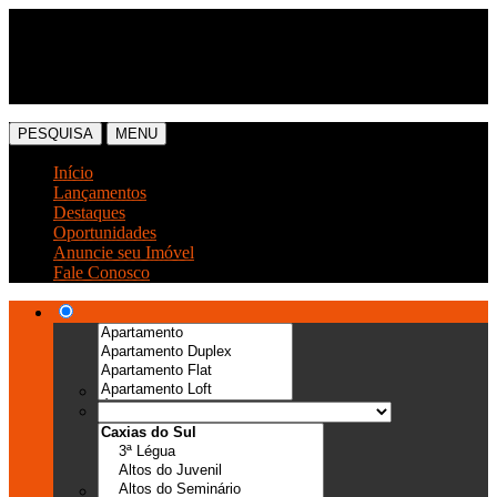
(54) 3041-6666
(54) 99989-0300
PESQUISA
MENU
Início
Lançamentos
Destaques
Oportunidades
Anuncie seu Imóvel
Fale Conosco