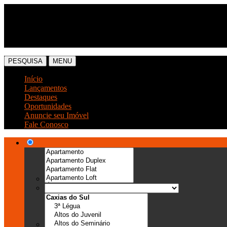
(54) 3041-6666
(54) 99989-0300
PESQUISA
MENU
Início
Lançamentos
Destaques
Oportunidades
Anuncie seu Imóvel
Fale Conosco