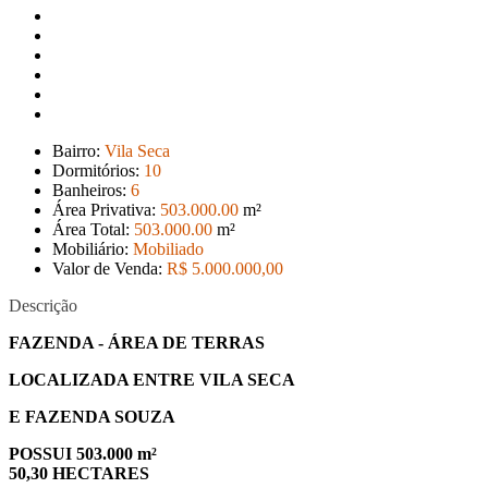
Bairro:
Vila Seca
Dormitórios:
10
Banheiros:
6
Área Privativa:
503.000
.00
m²
Área Total:
503.000
.00
m²
Mobiliário:
Mobiliado
Valor de Venda:
R$ 5.000.000
,00
Descrição
FAZENDA - ÁREA DE TERRAS
LOCALIZADA ENTRE VILA SECA
E FAZENDA SOUZA
POSSUI 503.000 m²
50,30 HECTARES