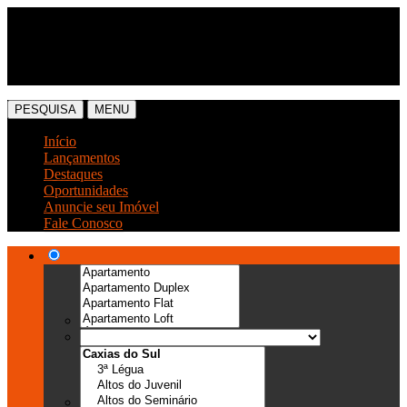
(54) 3041-6666
(54) 99989-0300
PESQUISA
MENU
Início
Lançamentos
Destaques
Oportunidades
Anuncie seu Imóvel
Fale Conosco