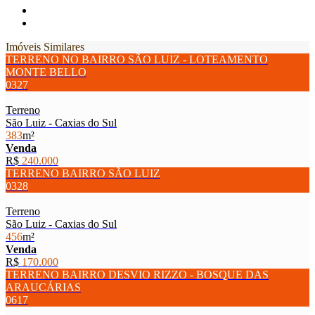
Imóveis Similares
TERRENO NO BAIRRO SÃO LUIZ - LOTEAMENTO
MONTE BELLO
0327
Terreno
São Luiz - Caxias do Sul
383
m²
Venda
R$
240.000
TERRENO BAIRRO SÃO LUIZ
0328
Terreno
São Luiz - Caxias do Sul
456
m²
Venda
R$
170.000
TERRENO BAIRRO DESVIO RIZZO - BOSQUE DAS
ARAUCÁRIAS
0617