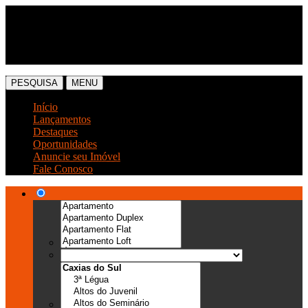
(54) 3041-6666
(54) 99989-0300
PESQUISA
MENU
Início
Lançamentos
Destaques
Oportunidades
Anuncie seu Imóvel
Fale Conosco