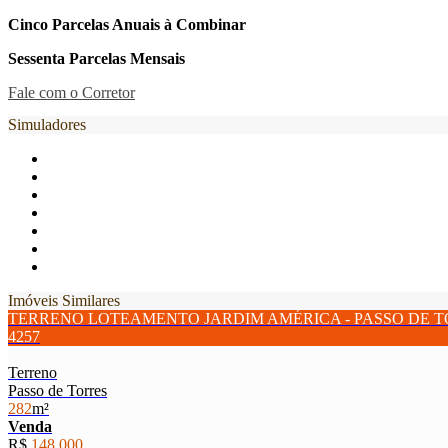
Cinco Parcelas Anuais à Combinar
Sessenta Parcelas Mensais
Fale com o Corretor
Simuladores
Imóveis Similares
TERRENO LOTEAMENTO JARDIM AMÉRICA - PASSO DE 
4257
Terreno
Passo de Torres
282
m²
Venda
R$
148.000