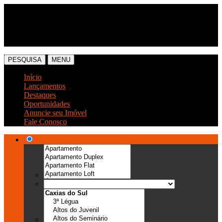
(54) 3041-6666
(54) 99989-0300
PESQUISA
MENU
Início
Lançamentos
Destaques
Oportunidades
Anuncie seu Imóvel
Fale Conosco