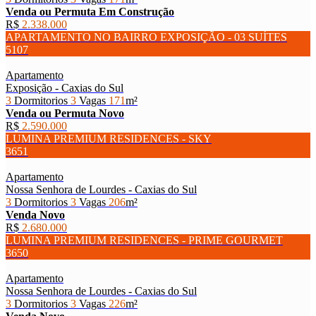
Venda ou Permuta
Em Construção
R$
2.338.000
APARTAMENTO NO BAIRRO EXPOSIÇÃO - 03 SUÍTES
5107
Apartamento
Exposição - Caxias do Sul
3
Dormitorios
3
Vagas
171
m²
Venda ou Permuta
Novo
R$
2.590.000
LUMINA PREMIUM RESIDENCES - SKY
3651
Apartamento
Nossa Senhora de Lourdes - Caxias do Sul
3
Dormitorios
3
Vagas
206
m²
Venda
Novo
R$
2.680.000
LUMINA PREMIUM RESIDENCES - PRIME GOURMET
3650
Apartamento
Nossa Senhora de Lourdes - Caxias do Sul
3
Dormitorios
3
Vagas
226
m²