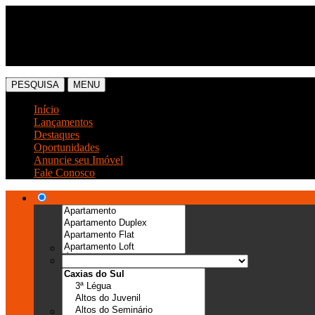
(54) 3041-6666
(54) 99989-0300
PESQUISA
MENU
Início
Lançamentos
Destaques
Oportunidades
Anuncie seu Imóvel
Fale Conosco