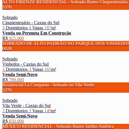
ALTO FIRENZE RESIDENCIAL - Sobrado Bairro Cinquentenário
5370
Sobrado
Cinqüentenário - Caxias do Sul
3
Dormitorios
4
Vagas
187
m²
Venda ou Permuta
Em Construção
R$
925.000
SOBRADO DE ALTO PADRÃO NO PARQUE DOS VINHEDO
0028
Sobrado
Vinhedos - Caxias do Sul
3
Dormitorios
3
Vagas
165
m²
Venda
Semi-Novo
R$
799.000
Residencial La Conquista - Sobrado no Vila Verde
3279
Sobrado
Vila Verde - Caxias do Sul
3
Dormitorios
3
Vagas
149
m²
Venda
Semi-Novo
R$
850.000
MÉXICO RESIDENCIAL - Sobrado Bairro Jardim América