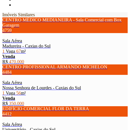
Imóveis Similares
CENTRO MÉDICO MEDIANEIRA - Sala Comercial com Box
Garagem
4759
Sala Aérea
Madureira - Caxias do Sul
1
Vaga
67
m²
Venda
R$
470.000
CENTRO PROFISSIONAL ARMANDO MICHELON
4484
Sala Aérea
Nossa Senhora de Lourdes - Caxias do Sul
1
Vaga
56
m²
Venda
R$
350.000
EDIFÍCIO COMERCIAL FLOR DA TERRA
4412
Sala Aérea
Universitário - Caxias do Sul