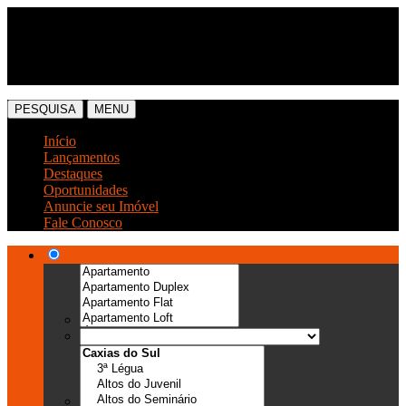
(54) 3041-6666
(54) 99989-0300
PESQUISA
MENU
Início
Lançamentos
Destaques
Oportunidades
Anuncie seu Imóvel
Fale Conosco