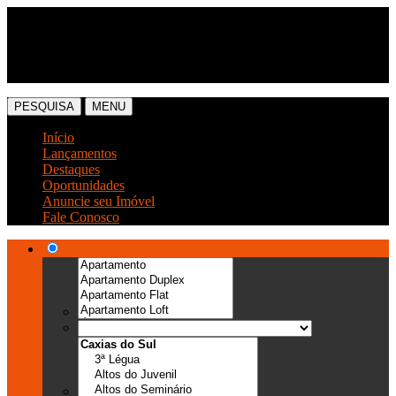
(54) 3041-6666
(54) 99989-0300
PESQUISA
MENU
Início
Lançamentos
Destaques
Oportunidades
Anuncie seu Imóvel
Fale Conosco