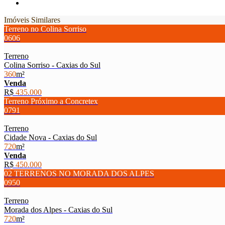
Imóveis Similares
Terreno no Colina Sorriso
0606
Terreno
Colina Sorriso - Caxias do Sul
360
m²
Venda
R$
435.000
Terreno Próximo a Concretex
0791
Terreno
Cidade Nova - Caxias do Sul
720
m²
Venda
R$
450.000
02 TERRENOS NO MORADA DOS ALPES
0950
Terreno
Morada dos Alpes - Caxias do Sul
720
m²