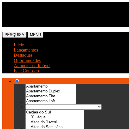
(54) 3041-6666
(54) 99989-0300
PESQUISA
MENU
Início
Lançamentos
Destaques
Oportunidades
Anuncie seu Imóvel
Fale Conosco