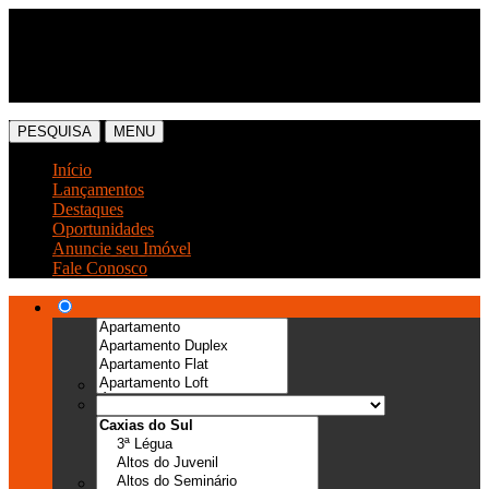
(54) 3041-6666
(54) 99989-0300
PESQUISA
MENU
Início
Lançamentos
Destaques
Oportunidades
Anuncie seu Imóvel
Fale Conosco