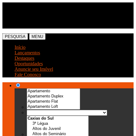
(54) 3041-6666
(54) 99989-0300
PESQUISA
MENU
Início
Lançamentos
Destaques
Oportunidades
Anuncie seu Imóvel
Fale Conosco