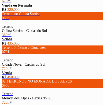
675
m²
Venda ou Permuta
R$
320.000
Terreno no Colina Sorriso
0606
Terreno
Colina Sorriso - Caxias do Sul
360
m²
Venda
R$
435.000
Terreno Próximo a Concretex
0791
Terreno
Cidade Nova - Caxias do Sul
720
m²
Venda
R$
450.000
02 TERRENOS NO MORADA DOS ALPES
0950
Terreno
Morada dos Alpes - Caxias do Sul
720
m²