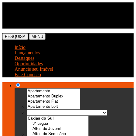
(54) 3041-6666
(54) 99989-0300
PESQUISA
MENU
Início
Lançamentos
Destaques
Oportunidades
Anuncie seu Imóvel
Fale Conosco