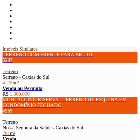
Imóveis Similares
TERRENO COM FRENTE PARA BR - 116
5287
Terreno
Serrano - Caxias do Sul
4.200
m²
Venda ou Permuta
R$
1.800.000
MONTALCINO RISERVA - TERRENO DE ESQUINA EM
CONDOMÍNIO FECHADO
4555
Terreno
Nossa Senhora da Saúde - Caxias do Sul
791
m²
Venda