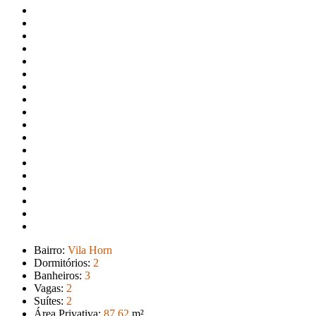
Bairro:
Vila Horn
Dormitórios:
2
Banheiros:
3
Vagas:
2
Suítes:
2
Área Privativa:
87
.62
m²