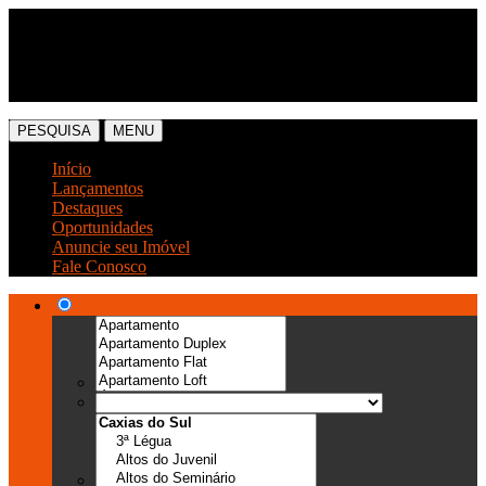
(54) 3041-6666
(54) 99989-0300
PESQUISA
MENU
Início
Lançamentos
Destaques
Oportunidades
Anuncie seu Imóvel
Fale Conosco