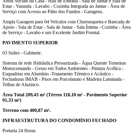
Áreas Sociais da Casa - Hall de Entrada - Sala de Jantar e Sala de
Estar - Varanda - Lavabo - Cozinha Integrada ao Jantar - Área de
Serviço com Acesso ao Pátio dos Fundos - Garagens.
Ampla Garagem para 04 Veículos com Churrasqueira e Bancada de
Apoio - Sala de Estar - Sala de Jantar - Sala Íntima - Cozinha - Área
de Serviço - Lavabo e um Excelente Jardim Frontal.
PAVIMENTO SUPERIOR
03 Suítes - Gabinete.
Sistema de rede Hidráulica Pressurizada - Água Quente Torneiras
Monocomando - Gesso em Todos Ambientes - Pintura Acrílica -
Esquadrias em Alumínio -Tratamento Térmico e Acústico -
Fechaduras IMAB - Pisos em Porcelanato e Madeira Laminada -
Telhas de Aluzinco.
Área Total 209,43 m² (Térreo 118,10 m² - Pavimento Superior
91,33 m²)
Terreno com 400,87 m².
INFRAESTRUTURA DO CONDOMÍNIO FECHADO
Portaria 24 Horas