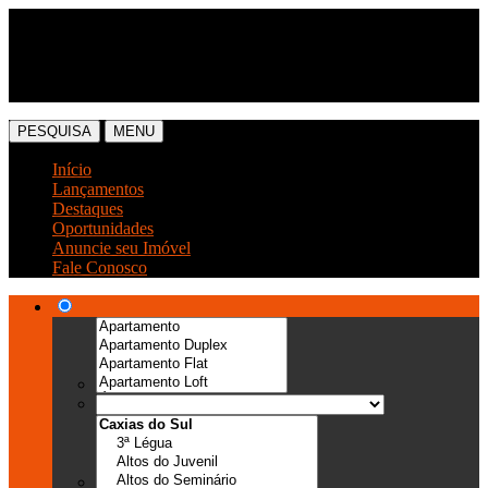
(54) 3041-6666
(54) 99989-0300
PESQUISA
MENU
Início
Lançamentos
Destaques
Oportunidades
Anuncie seu Imóvel
Fale Conosco