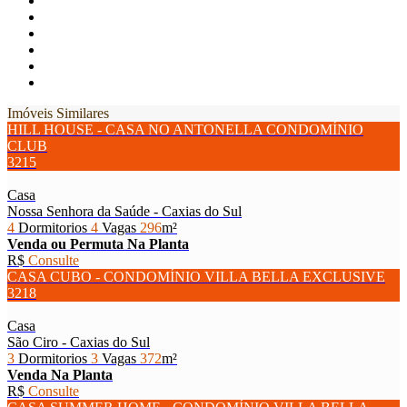
Imóveis Similares
HILL HOUSE - CASA NO ANTONELLA CONDOMÍNIO
CLUB
3215
Casa
Nossa Senhora da Saúde - Caxias do Sul
4
Dormitorios
4
Vagas
296
m²
Venda ou Permuta
Na Planta
R$
Consulte
CASA CUBO - CONDOMÍNIO VILLA BELLA EXCLUSIVE
3218
Casa
São Ciro - Caxias do Sul
3
Dormitorios
3
Vagas
372
m²
Venda
Na Planta
R$
Consulte