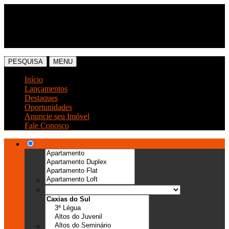
(54) 3041-6666
(54) 99989-0300
PESQUISA
MENU
Início
Lançamentos
Destaques
Oportunidades
Anuncie seu Imóvel
Fale Conosco