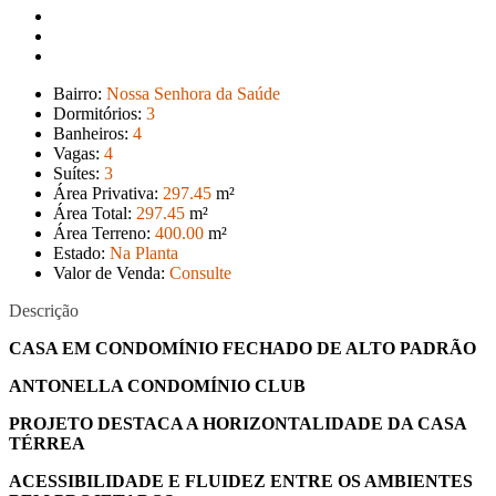
Bairro:
Nossa Senhora da Saúde
Dormitórios:
3
Banheiros:
4
Vagas:
4
Suítes:
3
Área Privativa:
297
.45
m²
Área Total:
297
.45
m²
Área Terreno:
400
.00
m²
Estado:
Na Planta
Valor de Venda:
Consulte
Descrição
CASA EM CONDOMÍNIO FECHADO DE ALTO PADRÃO
ANTONELLA CONDOMÍNIO CLUB
PROJETO DESTACA A HORIZONTALIDADE DA CASA
TÉRREA
ACESSIBILIDADE E FLUIDEZ ENTRE OS AMBIENTES