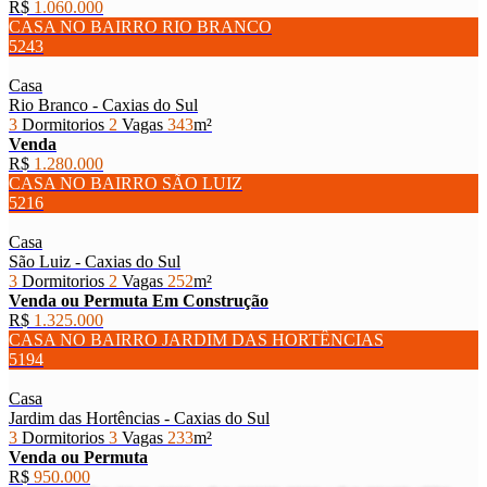
R$
1.060.000
CASA NO BAIRRO RIO BRANCO
5243
Casa
Rio Branco - Caxias do Sul
3
Dormitorios
2
Vagas
343
m²
Venda
R$
1.280.000
CASA NO BAIRRO SÃO LUIZ
5216
Casa
São Luiz - Caxias do Sul
3
Dormitorios
2
Vagas
252
m²
Venda ou Permuta
Em Construção
R$
1.325.000
CASA NO BAIRRO JARDIM DAS HORTÊNCIAS
5194
Casa
Jardim das Hortências - Caxias do Sul
3
Dormitorios
3
Vagas
233
m²
Venda ou Permuta
R$
950.000