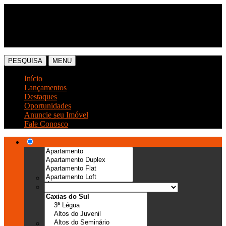
(54) 3041-6666
(54) 99989-0300
PESQUISA
MENU
Início
Lançamentos
Destaques
Oportunidades
Anuncie seu Imóvel
Fale Conosco