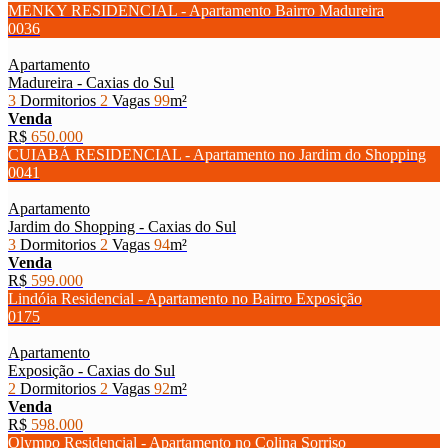
MENKY RESIDENCIAL - Apartamento Bairro Madureira
0036
Apartamento
Madureira - Caxias do Sul
3
Dormitorios
2
Vagas
99
m²
Venda
R$
650.000
CUIABÁ RESIDENCIAL - Apartamento no Jardim do Shopping
0041
Apartamento
Jardim do Shopping - Caxias do Sul
3
Dormitorios
2
Vagas
94
m²
Venda
R$
599.000
Lindóia Residencial - Apartamento no Bairro Exposição
0175
Apartamento
Exposição - Caxias do Sul
2
Dormitorios
2
Vagas
92
m²
Venda
R$
598.000
Olympo Residencial - Apartamento no Colina Sorriso