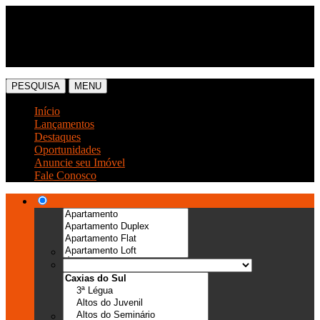
(54) 3041-6666
(54) 99989-0300
PESQUISA
MENU
Início
Lançamentos
Destaques
Oportunidades
Anuncie seu Imóvel
Fale Conosco