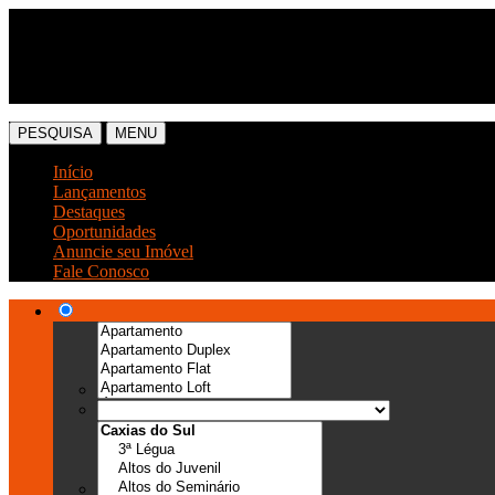
(54) 3041-6666
(54) 99989-0300
PESQUISA
MENU
Início
Lançamentos
Destaques
Oportunidades
Anuncie seu Imóvel
Fale Conosco