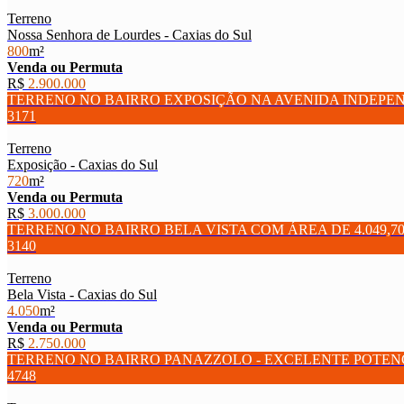
Terreno
Nossa Senhora de Lourdes - Caxias do Sul
800
m²
Venda ou Permuta
R$
2.900.000
TERRENO NO BAIRRO EXPOSIÇÃO NA AVENIDA INDEPE
3171
Terreno
Exposição - Caxias do Sul
720
m²
Venda ou Permuta
R$
3.000.000
TERRENO NO BAIRRO BELA VISTA COM ÁREA DE 4.049,70
3140
Terreno
Bela Vista - Caxias do Sul
4.050
m²
Venda ou Permuta
R$
2.750.000
TERRENO NO BAIRRO PANAZZOLO - EXCELENTE POTEN
4748