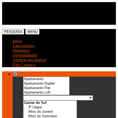
(54) 3041-6666
(54) 99989-0300
PESQUISA
MENU
Início
Lançamentos
Destaques
Oportunidades
Anuncie seu Imóvel
Fale Conosco