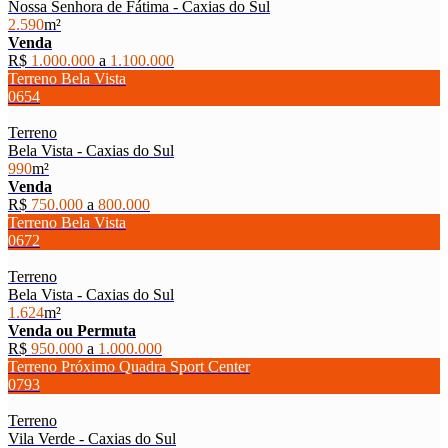
Nossa Senhora de Fátima - Caxias do Sul
2.590
m²
Venda
R$
1.000.000
a
1.100.000
Terreno Bela Vista
0654
Terreno
Bela Vista - Caxias do Sul
990
m²
Venda
R$
750.000
a
800.000
Terreno Bela Vista
0672
Terreno
Bela Vista - Caxias do Sul
1.624
m²
Venda ou Permuta
R$
950.000
a
1.000.000
Terreno Próximo Quadra Sport Center
0793
Terreno
Vila Verde - Caxias do Sul