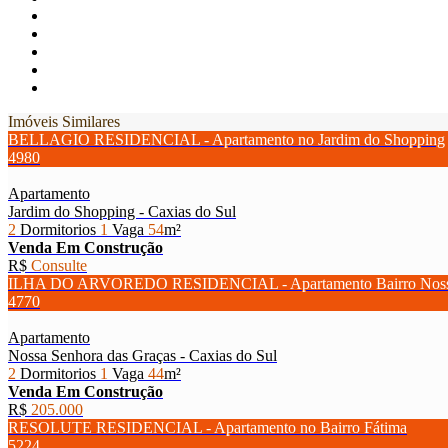
Imóveis Similares
BELLAGIO RESIDENCIAL - Apartamento no Jardim do Shopping
4980
Apartamento
Jardim do Shopping - Caxias do Sul
2
Dormitorios
1
Vaga
54
m²
Venda
Em Construção
R$
Consulte
ILHA DO ARVOREDO RESIDENCIAL - Apartamento Bairro Nossa 
4770
Apartamento
Nossa Senhora das Graças - Caxias do Sul
2
Dormitorios
1
Vaga
44
m²
Venda
Em Construção
R$
205.000
RESOLUTE RESIDENCIAL - Apartamento no Bairro Fátima
5224