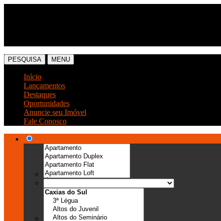
(54) 3041-6666
(54) 99989-0300
PESQUISA
MENU
Início
Lançamentos
Destaques
Oportunidades
Anuncie seu Imóvel
Fale Conosco