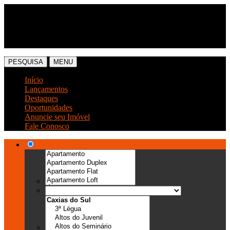
(54) 3041-6666
(54) 99989-0300
PESQUISA
MENU
Início
Lançamentos
Destaques
Oportunidades
Anuncie seu Imóvel
Fale Conosco