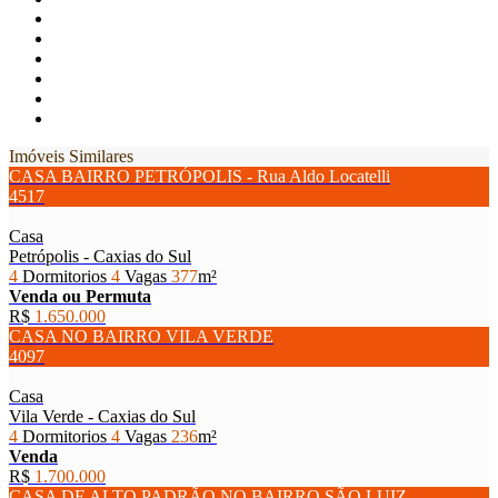
Imóveis Similares
CASA BAIRRO PETRÓPOLIS - Rua Aldo Locatelli
4517
Casa
Petrópolis - Caxias do Sul
4
Dormitorios
4
Vagas
377
m²
Venda ou Permuta
R$
1.650.000
CASA NO BAIRRO VILA VERDE
4097
Casa
Vila Verde - Caxias do Sul
4
Dormitorios
4
Vagas
236
m²
Venda
R$
1.700.000
CASA DE ALTO PADRÃO NO BAIRRO SÃO LUIZ