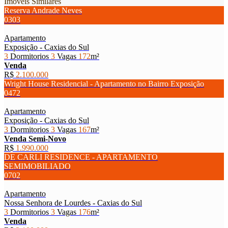
Imóveis Similares
Reserva Andrade Neves
0303
Apartamento
Exposição - Caxias do Sul
3
Dormitorios
3
Vagas
172
m²
Venda
R$
2.100.000
Wright House Residencial - Apartamento no Bairro Exposição
0472
Apartamento
Exposição - Caxias do Sul
3
Dormitorios
3
Vagas
167
m²
Venda
Semi-Novo
R$
1.990.000
DE CARLI RESIDENCE - APARTAMENTO
SEMIMOBILIADO
0702
Apartamento
Nossa Senhora de Lourdes - Caxias do Sul
3
Dormitorios
3
Vagas
176
m²
Venda