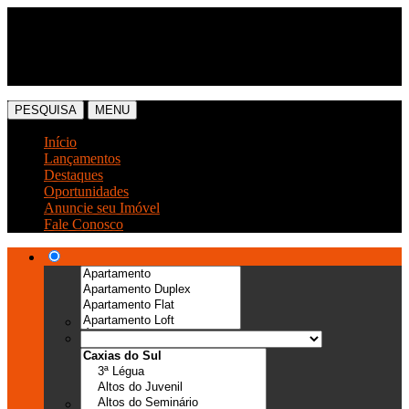
(54) 3041-6666
(54) 99989-0300
PESQUISA
MENU
Início
Lançamentos
Destaques
Oportunidades
Anuncie seu Imóvel
Fale Conosco