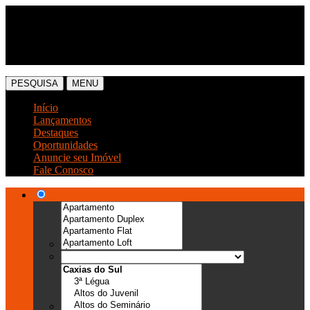
(54) 3041-6666
(54) 99989-0300
PESQUISA
MENU
Início
Lançamentos
Destaques
Oportunidades
Anuncie seu Imóvel
Fale Conosco