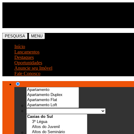
(54) 3041-6666
(54) 99989-0300
PESQUISA
MENU
Início
Lançamentos
Destaques
Oportunidades
Anuncie seu Imóvel
Fale Conosco