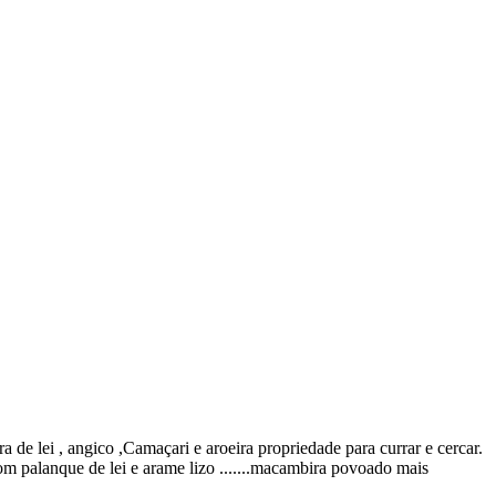
e lei , angico ,Camaçari e aroeira propriedade para currar e cercar.
om palanque de lei e arame lizo .......macambira povoado mais