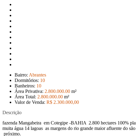
Bairro:
Abrantes
Dormitórios:
10
Banheiros:
10
Área Privativa:
2.800.000
.00
m²
Área Total:
2.800.000
.00
m²
Valor de Venda:
R$ 2.300.000
,00
Descrição
fazenda Mangabeira em Cotegipe -BAHIA 2.800 hectares 100% plana com 
muita água 14 lagoas as margens do rio grande maior afluente do são 
próximo.