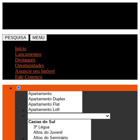
(54) 3041-6666
(54) 99989-0300
PESQUISA
MENU
Início
Lançamentos
Destaques
Oportunidades
Anuncie seu Imóvel
Fale Conosco