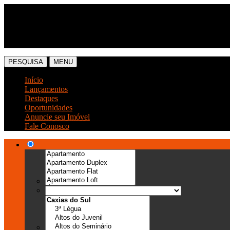
(54) 3041-6666
(54) 99989-0300
PESQUISA
MENU
Início
Lançamentos
Destaques
Oportunidades
Anuncie seu Imóvel
Fale Conosco