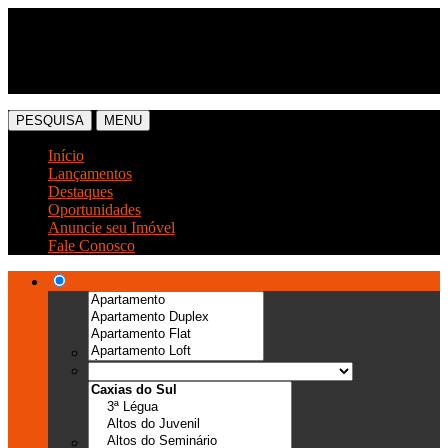
(54) 3041-6666
(54) 99989-0300
PESQUISA
MENU
Início
Lançamentos
Destaques
Oportunidades
Anuncie seu Imóvel
Fale Conosco