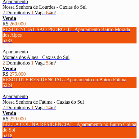
Apartamento
Nossa Senhora de Lourdes - Caxias do Sul
2
Dormitorios
1
Vaga
64
m²
Venda
R$
260.000
RESIDENCIAL SÃO PEDRO III - Apartamento Bairro Morada
dos Alpes
5233
Apartamento
Morada dos Alpes - Caxias do Sul
2
Dormitorios
1
Vaga
53
m²
Venda
R$
275.000
RESOLUTE RESIDENCIAL - Apartamento no Bairro Fátima
5224
Apartamento
Nossa Senhora de Fátima - Caxias do Sul
2
Dormitorios
1
Vaga
54
m²
Venda
R$
259.000
BELLA COLINA RESIDENCIAL - Apartamento no Bairro Colina
do Sol
5218