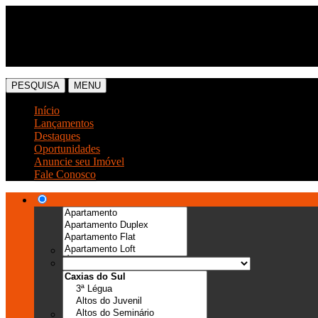
(54) 3041-6666
(54) 99989-0300
PESQUISA
MENU
Início
Lançamentos
Destaques
Oportunidades
Anuncie seu Imóvel
Fale Conosco