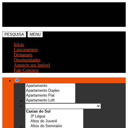
(54) 3041-6666
(54) 99989-0300
PESQUISA
MENU
Início
Lançamentos
Destaques
Oportunidades
Anuncie seu Imóvel
Fale Conosco