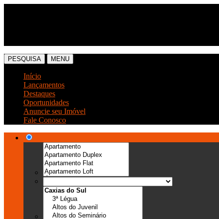
(54) 3041-6666
(54) 99989-0300
PESQUISA
MENU
Início
Lançamentos
Destaques
Oportunidades
Anuncie seu Imóvel
Fale Conosco