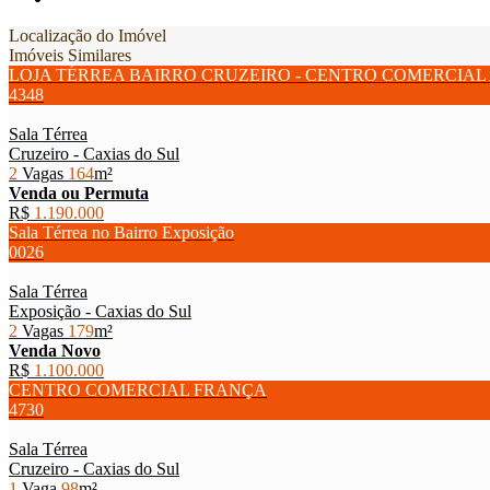
Localização do Imóvel
Imóveis Similares
LOJA TÉRREA BAIRRO CRUZEIRO - CENTRO COMERCIAL
4348
Sala Térrea
Cruzeiro - Caxias do Sul
2
Vagas
164
m²
Venda ou Permuta
R$
1.190.000
Sala Térrea no Bairro Exposição
0026
Sala Térrea
Exposição - Caxias do Sul
2
Vagas
179
m²
Venda
Novo
R$
1.100.000
CENTRO COMERCIAL FRANÇA
4730
Sala Térrea
Cruzeiro - Caxias do Sul
1
Vaga
98
m²