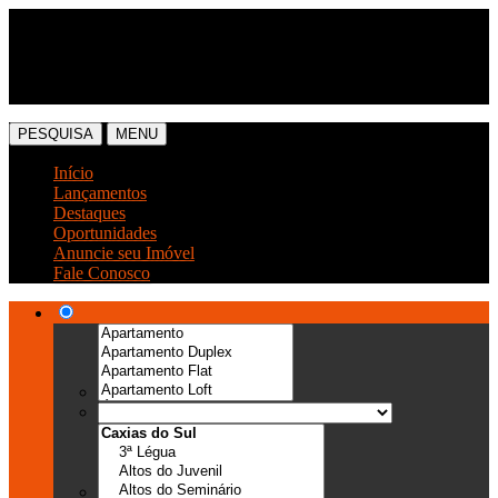
(54) 3041-6666
(54) 99989-0300
PESQUISA
MENU
Início
Lançamentos
Destaques
Oportunidades
Anuncie seu Imóvel
Fale Conosco