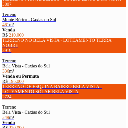
3807
Terreno
Monte Bérico - Caxias do Sul
461
m²
Venda
R$
210.000
TERRENO NO BELA VISTA - LOTEAMENTO TERRA
NOBRE
2919
Terreno
Bela Vista - Caxias do Sul
336
m²
Venda ou Permuta
R$
195.000
TERRENO DE ESQUINA BAIRRO BELA VISTA -
LOTEAMENTO SOLAR BELA VISTA
2724
Terreno
Bela Vista - Caxias do Sul
349
m²
Venda
R$
220.000